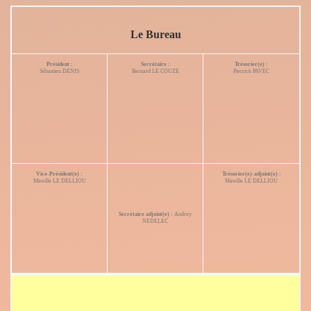
Le Bureau
Président :
Secrétaire :
Trésorier(e) :
Sébastien DENIS
Bernard LE COUZE
Pierrick PAVEC
Vice-Président(e) :
Trésorier(e)-adjoint(e) :
Mireille LE DELLIOU
Mireille LE DELLIOU
Secrétaire adjoint(e) :
Audrey
NEDELEC