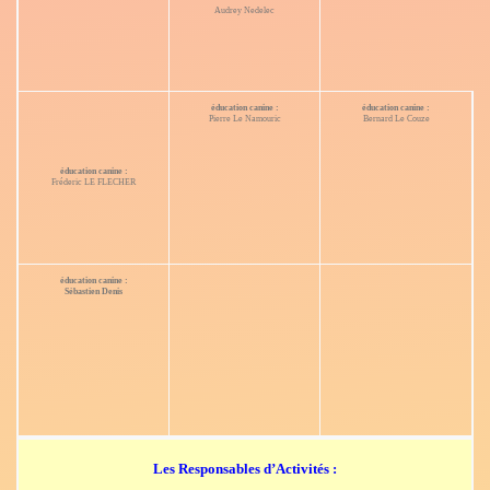
Audrey Nedelec
éducation canine :
éducation canine :
Pierre Le Namouric
Bernard Le Couze
éducation canine :
Fréderic LE FLECHER
éducation canine :
Sébastien Denis
Les Responsables d’Activités :