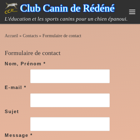
Club Canin de Rédéné
Passer au contenu
Me
L'éducation et les sports canins pour un chien épanoui.
Accueil
»
Contacts
»
Formulaire de contact
Formulaire de contact
Nom, Prénom
*
E-mail
*
Sujet
Message
*