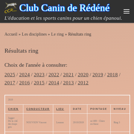
Club Canin de Rédéné
Passer au contenu
Me
L'éducation et les sports canins pour un chien épanoui.
Accueil
»
Les disciplines
»
Le ring
»
Résultats ring
Résultats ring
Choix de l'année à consulter:
2025
/
2024
/
2023
/
2022
/
2021
/
2020
/
2019
/
2018
/
2017
/
2016
/
2015
/
2014
/
2013
/
2012
2019
CHIEN
CONDUCTEUR
LIEU
DATE
POINTAGE
NIVEAU
Jagger
De la cité
nc/400 - Chien
NOUVION Vincent
Lennon
20/10/2019
Ring 3
des loups
en blanc
gris