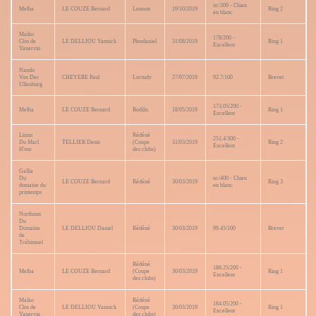
nc/300 - Chien
Melba
LE COUZE Bernard
Lennon
19/10/2019
Ring 2
en blanc
Maïko
178/200 -
Clos de
LE DELLIOU Yannick
Ploudaniel
31/08/2019
Ring 1
Excellent
Yanervin
Nando
Von Der
CHEYERE Paul
Loctudy
27/07/2019
92.7/100
Brevet
Ullenburg
173.05/200 -
Melba
LE COUZE Bernard
Bodilis
18/05/2019
Ring 1
Excellent
Lïonn
Rédéné
251.4/300 -
Du Marl
TELLIER Denis
(Coupe
31/03/2019
Ring 2
Excellent
H'our
des clubs)
Gallia
Du
nc/400 - Chien
LE COUZE Bernard
Rédéné
30/03/2019
Ring 3
domaine du
en blanc
printemps
Northonn
Du
Domaine
LE DELLIOU Daniel
Rédéné
30/03/2019
99.45/100
Brevet
de
Trébimoel
Rédéné
186.25/200 -
Melba
LE COUZE Bernard
(Coupe
30/03/2019
Ring 1
Excellent
des clubs)
Maïko
Rédéné
184.05/200 -
Clos de
LE DELLIOU Yannick
(Coupe
30/03/2019
Ring 1
Excellent
Yanervin
des clubs)