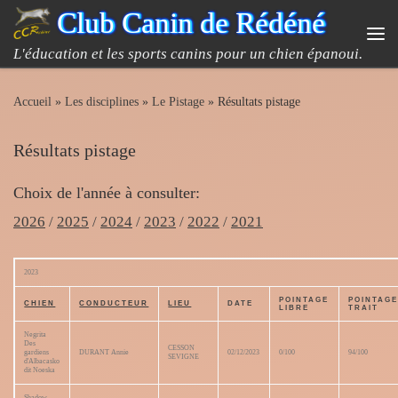
Club Canin de Rédéné
Passer au contenu
Me
L'éducation et les sports canins pour un chien épanoui.
Accueil
»
Les disciplines
»
Le Pistage
»
Résultats pistage
Résultats pistage
Choix de l'année à consulter:
2026
/
2025
/
2024
/
2023
/
2022
/
2021
2023
POINTAGE
POINTAG
CHIEN
CONDUCTEUR
LIEU
DATE
LIBRE
TRAIT
Negrita
Des
CESSON
gardiens
DURANT Annie
02/12/2023
0/100
94/100
SEVIGNE
d'Albacasko
dit Noeska
Shadow