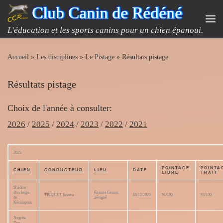
Club Canin de Rédéné
Passer au contenu
Me
L'éducation et les sports canins pour un chien épanoui.
Accueil
»
Les disciplines
»
Le Pistage
»
Résultats pistage
Résultats pistage
Choix de l'année à consulter:
2026
/
2025
/
2024
/
2023
/
2022
/
2021
2025
POINTAGE
POINTA
CHIEN
CONDUCTEUR
LIEU
DATE
LIBRE
TRAIT
Shadow
Des loups
Rennes Cesson
TRIQUET Jessica
06/12/2025
91/100
93/100
de
Sévigné
Kérampoix
Negrita
Des